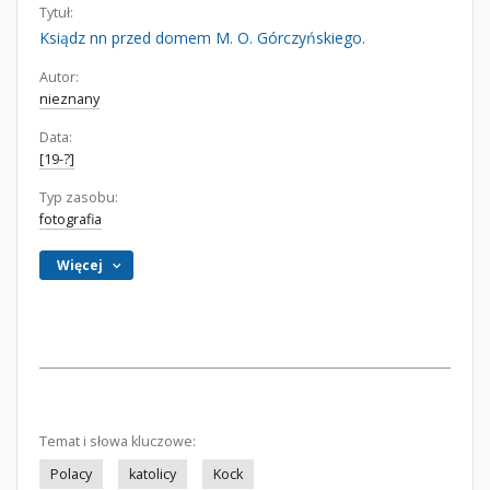
Tytuł:
Ksiądz nn przed domem M. O. Górczyńskiego.
Autor:
nieznany
Data:
[19-?]
Typ zasobu:
fotografia
Więcej
Temat i słowa kluczowe:
Polacy
katolicy
Kock