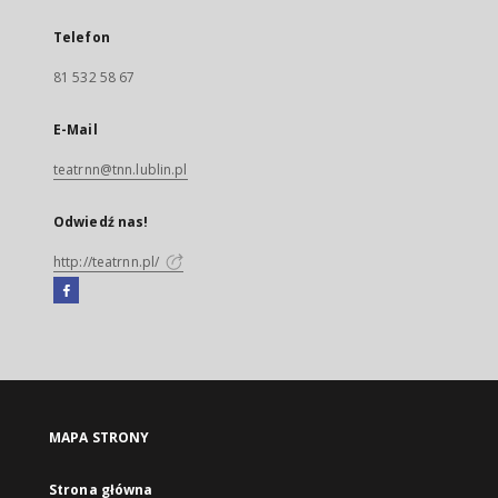
Telefon
81 532 58 67
E-Mail
teatrnn@tnn.lublin.pl
Odwiedź nas!
http://teatrnn.pl/
Facebook
Link
zewnętrzny,
otworzy
się
w
nowej
MAPA STRONY
karcie
Strona główna