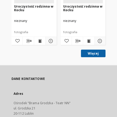
Uroczystość rodzinna w
Uroczystość rodzinna w
Ap
Kocku
Kocku
dz
Ko
sz
nieznany
nieznany
nie
pr
[19-
fotografia
fotografia
fot
Więcej
DANE KONTAKTOWE
Adres
Ośrodek "Brama Grodzka - Teatr NN"
ul. Grodzka 21
20-112 Lublin