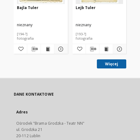
Bajla Tuler
Lejb Tuler
Pr
nieznany
nieznany
nie
[194-?]
[193-?]
193
fotografia
fotografia
fot
Więcej
DANE KONTAKTOWE
Adres
Ośrodek "Brama Grodzka - Teatr NN"
ul. Grodzka 21
20-112 Lublin