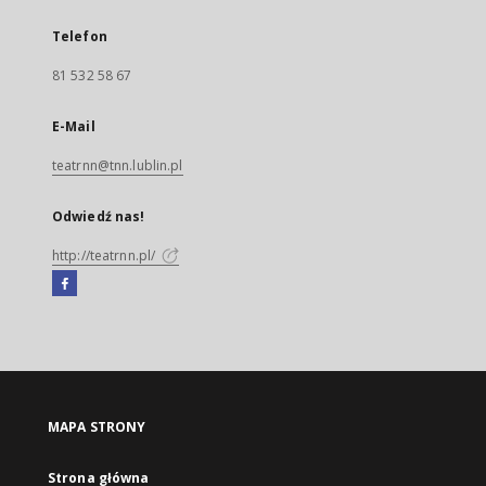
Telefon
81 532 58 67
E-Mail
teatrnn@tnn.lublin.pl
Odwiedź nas!
http://teatrnn.pl/
Facebook
Link
zewnętrzny,
otworzy
się
w
nowej
MAPA STRONY
karcie
Strona główna