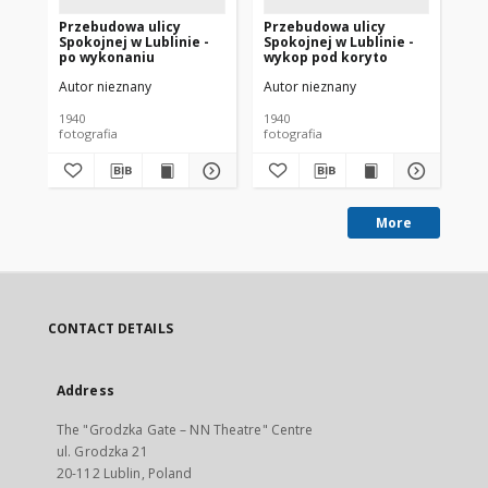
Przebudowa ulicy
Przebudowa ulicy
Pr
Spokojnej w Lublinie -
Spokojnej w Lublinie -
Spo
po wykonaniu
wykop pod koryto
za
as
Autor nieznany
Autor nieznany
Aut
1940
1940
fotografia
fotografia
fot
More
CONTACT DETAILS
Address
The "Grodzka Gate – NN Theatre" Centre
ul. Grodzka 21
20-112 Lublin, Poland