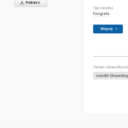
Pobierz
Typ zasobu:
fotografia
Więcej
Temat i słowa klucz
osiedle Słowackie