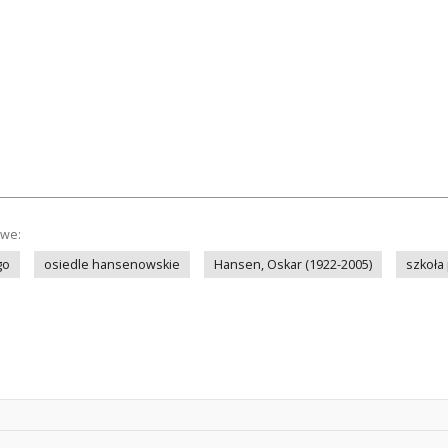
owe:
go
osiedle hansenowskie
Hansen, Oskar (1922-2005)
szkoła