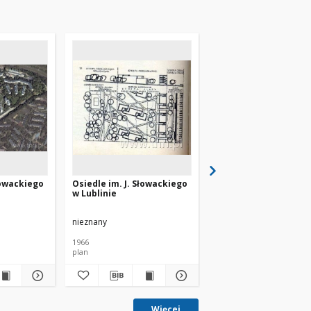
łowackiego
Osiedle im. J. Słowackiego
Osiedle im. J. Słowac
w Lublinie
w Lublinie
nieznany
nieznany
1966
1966
plan
plan
Więcej