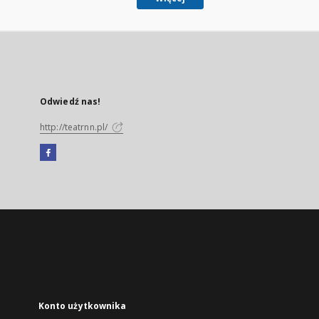
Odwiedź nas!
http://teatrnn.pl/
Facebook
Link
zewnętrzny,
otworzy
się
w
nowej
karcie
Konto użytkownika