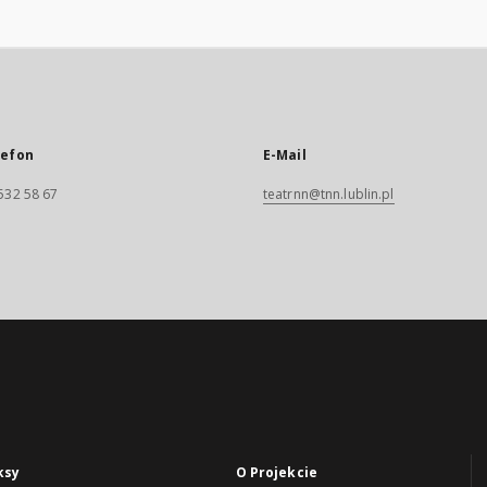
lefon
E-Mail
532 58 67
teatrnn@tnn.lublin.pl
ksy
O Projekcie