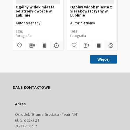
Ogólny widok miasta
Ogólny widok miasta z
Og
od strony dworca w
Sierakowszczyzny w
pl
Lublinie
Lublinie
Lu
Autor nieznany
Autor nieznany
Aut
1938
1938
193
fotografia
fotografia
fot
Więcej
DANE KONTAKTOWE
Adres
Ośrodek "Brama Grodzka - Teatr NN"
ul. Grodzka 21
20-112 Lublin