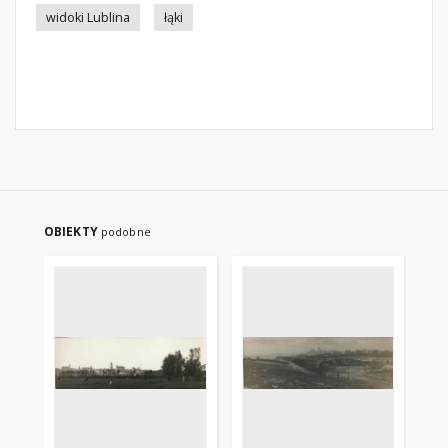
widoki Lublina
łąki
OBIEKTY
podobne