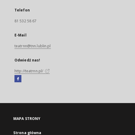
Telefon
81 532 58 67
E-Mail
teatrnn@tnn.lublin.pl
Odwiedź nas!
http://teatrnn.pl/
Facebook
Link
zewnętrzny,
otworzy
się
w
nowej
MAPA STRONY
karcie
Strona główna