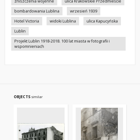
zniszczenia wojenne
ulica Krakowskie Przedmieście
bombardowania Lublina
wrzesień 1939
Hotel Victoria
widoki Lublina
ulica Kapucyńska
Lublin
Projekt Lublin 1918-2018. 100 lat miasta w fotografii i
wspomnieniach
OBJECTS
similar