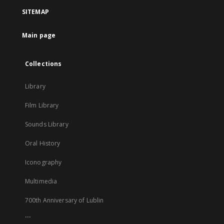
a
SITEMAP
new
tab
Main page
Collections
Library
Film Library
Sounds Library
Oral History
Iconography
Multimedia
700th Anniversary of Lublin
...