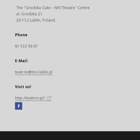
The "Grodzka Gate – NN Theatre" Centre
ul. Grodzka 21
20-112 Lublin, Poland
Phone
81 532 58 67
E-Mail
teatrnn@tnn.lublin.pl
Visit us!
http://teatrnn.pl/
Facebook
External
link,
will
open
in