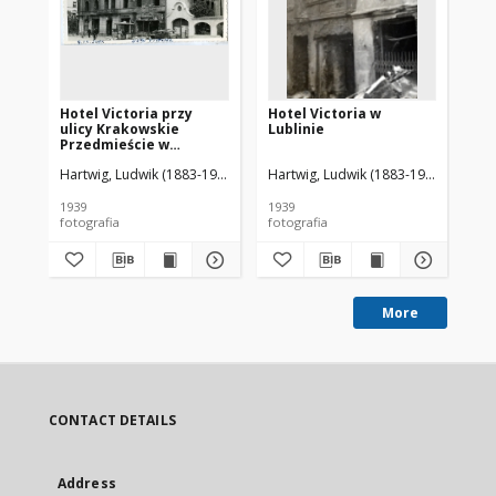
Hotel Victoria przy
Hotel Victoria w
Zn
ulicy Krakowskie
Lublinie
Ho
Przedmieście w
Lu
Lublinie
Hartwig, Ludwik (1883-1975)
Hartwig, Ludwik (1883-1975)
Har
1939
1939
193
fotografia
fotografia
fot
More
CONTACT DETAILS
Address