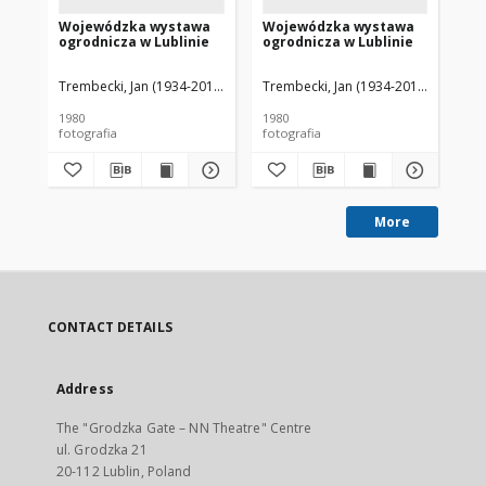
Wojewódzka wystawa
Wojewódzka wystawa
St
ogrodnicza w Lublinie
ogrodnicza w Lublinie
Trembecki, Jan (1934-2017)
Trembecki, Jan (1934-2017)
Wej
1980
1980
200
fotografia
fotografia
More
CONTACT DETAILS
Address
The "Grodzka Gate – NN Theatre" Centre
ul. Grodzka 21
20-112 Lublin, Poland