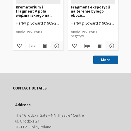
Krematorium i
Fragment ekspozycji
Kr
fragment V pola
na terenie byłego
te
więźniarskiego na
obozu
ko
terenie byłego obozu
koncentracyjnego na
Ma
Hartwig, Edward (1909-2003)
Hartwig, Edward (1909-2003)
Har
koncentracynego na
Majdanku
Majdanku
około 1950 roku
około 1950 roku
oko
negatyw
ne
More
CONTACT DETAILS
Address
The "Grodzka Gate – NN Theatre" Centre
ul. Grodzka 21
20-112 Lublin, Poland