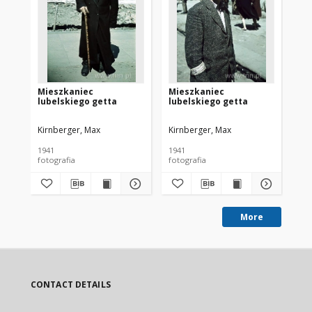
Mieszkaniec
Mieszkaniec
Mi
lubelskiego getta
lubelskiego getta
lu
Kirnberger, Max
Kirnberger, Max
Kir
1941
1941
194
fotografia
fotografia
fot
More
CONTACT DETAILS