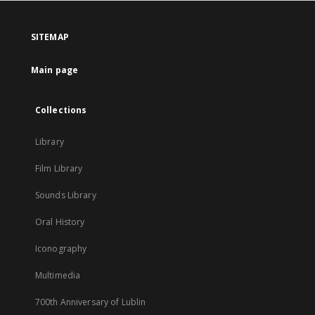
in
a
SITEMAP
new
tab
Main page
Collections
Library
Film Library
Sounds Library
Oral History
Iconography
Multimedia
700th Anniversary of Lublin