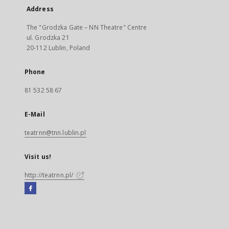
Address
The "Grodzka Gate – NN Theatre" Centre
ul. Grodzka 21
20-112 Lublin, Poland
Phone
81 532 58 67
E-Mail
teatrnn@tnn.lublin.pl
Visit us!
http://teatrnn.pl/
Facebook
External
link,
will
open