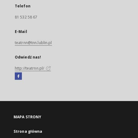
Telefon
81 532 58 67
E-Mail
teatrnn@tnn.lublin.pl
Odwiedź nas!
http://teatrnn.pl/
Facebook
Link
zewnętrzny,
otworzy
się
w
nowej
MAPA STRONY
karcie
Strona główna