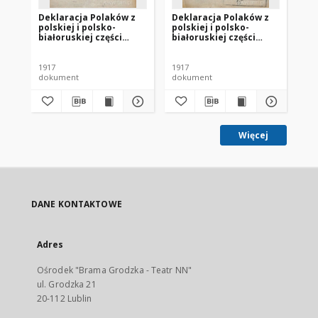
Deklaracja Polaków z
Deklaracja Polaków z
Od
polskiej i polsko-
polskiej i polsko-
Rz
białoruskiej części
białoruskiej części
Rep
Litwy
Litwy
1917
1917
191
dokument
dokument
do
Więcej
DANE KONTAKTOWE
Adres
Ośrodek "Brama Grodzka - Teatr NN"
ul. Grodzka 21
20-112 Lublin