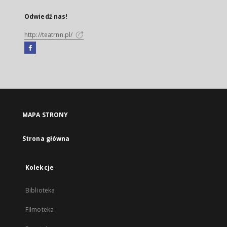
Odwiedź nas!
http://teatrnn.pl/
Facebook
Link
zewnętrzny,
otworzy
się
w
nowej
MAPA STRONY
karcie
Strona główna
Kolekcje
Biblioteka
Filmoteka