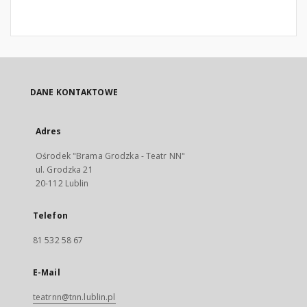
DANE KONTAKTOWE
Adres
Ośrodek "Brama Grodzka - Teatr NN"
ul. Grodzka 21
20-112 Lublin
Telefon
81 532 58 67
E-Mail
teatrnn@tnn.lublin.pl