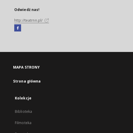
Odwiedź nas!
http://teatrnn.pl/
Facebook
Link
zewnętrzny,
otworzy
się
w
nowej
MAPA STRONY
karcie
Strona główna
Kolekcje
Biblioteka
Filmoteka