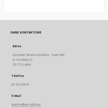
DANE KONTAKTOWE
Adres
Ośrodek "Brama Grodzka - Teatr NN"
ul. Grodzka 21
20-112 Lublin
Telefon
81 532 58 67
E-Mail
teatrnn@tnn.lublin.pl