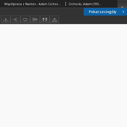
Współpraca z Nantes - Adam Cichocki - fragment relacji świadka historii [TEKST]
Cichocki, Adam (1956- )
Pokaż szczegóły