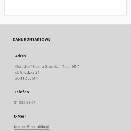
DANE KONTAKTOWE
Adres
Ośrodek "Brama Grodzka - Teatr NN"
ul. Grodzka 21
20-112 Lublin
Telefon
81 532 58 67
E-Mail
teatrnn@tnn.lublin.pl