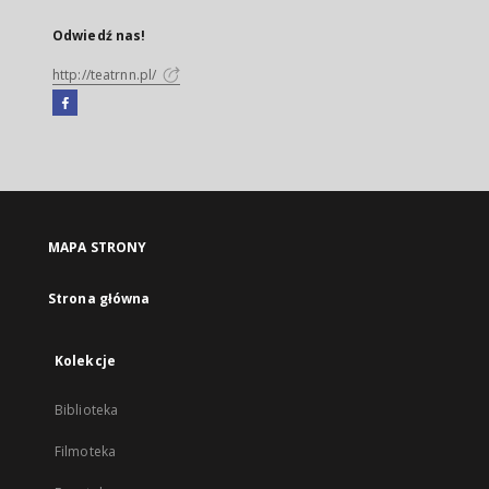
Odwiedź nas!
http://teatrnn.pl/
Facebook
Link
zewnętrzny,
otworzy
się
w
nowej
MAPA STRONY
karcie
Strona główna
Kolekcje
Biblioteka
Filmoteka