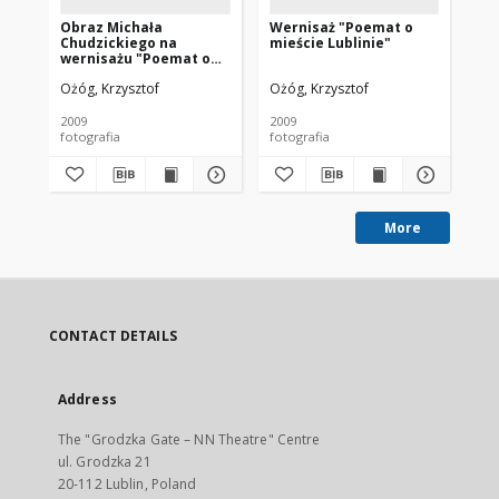
Obraz Michała
Wernisaż "Poemat o
Ob
Chudzickiego na
mieście Lublinie"
Br
wernisażu "Poemat o
we
mieście Lublinie"
mi
Ożóg, Krzysztof
Ożóg, Krzysztof
Ożó
2009
2009
200
fotografia
fotografia
fot
More
CONTACT DETAILS
Address
The "Grodzka Gate – NN Theatre" Centre
ul. Grodzka 21
20-112 Lublin, Poland