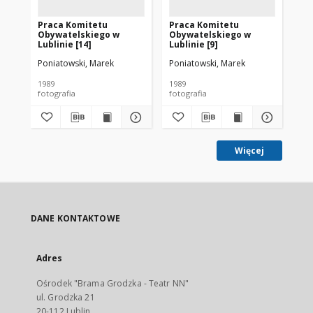
Praca Komitetu
Praca Komitetu
Pr
Obywatelskiego w
Obywatelskiego w
Ob
Lublinie [14]
Lublinie [9]
Lub
Poniatowski, Marek
Poniatowski, Marek
Pon
1989
1989
198
fotografia
fotografia
fot
Więcej
DANE KONTAKTOWE
Adres
Ośrodek "Brama Grodzka - Teatr NN"
ul. Grodzka 21
20-112 Lublin