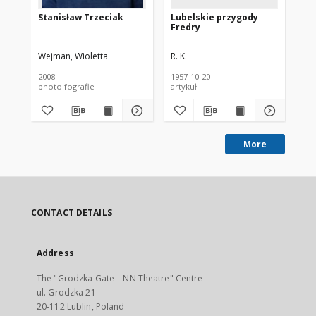
Stanisław Trzeciak
Lubelskie przygody
Tr
Fredry
Lu
Wejman, Wioletta
R. K.
Wój
2008
1957-10-20
196
photo fografie
artykuł
art
More
CONTACT DETAILS
Address
The "Grodzka Gate – NN Theatre" Centre
ul. Grodzka 21
20-112 Lublin, Poland