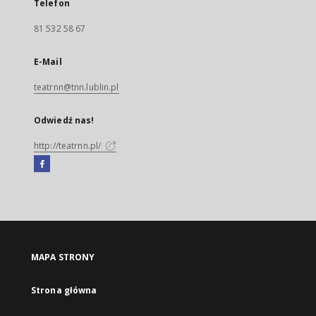
Telefon
81 532 58 67
E-Mail
teatrnn@tnn.lublin.pl
Odwiedź nas!
http://teatrnn.pl/
Facebook
Link
zewnętrzny,
otworzy
się
w
nowej
MAPA STRONY
karcie
Strona główna