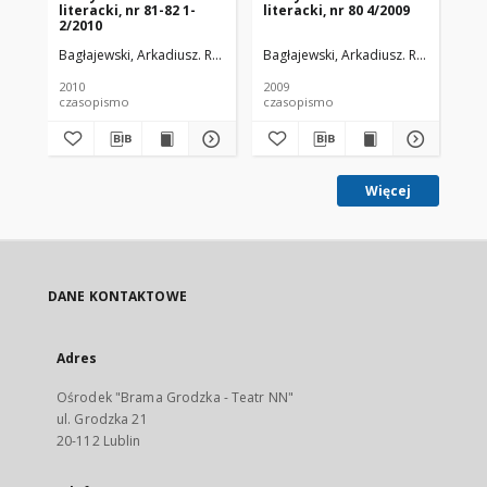
literacki, nr 81-82 1-
literacki, nr 80 4/2009
lit
2/2010
2/
Bagłajewski, Arkadiusz. Red.
Bagłajewski, Arkadiusz. Red.
Bag
2010
2009
200
czasopismo
czasopismo
cz
Więcej
DANE KONTAKTOWE
Adres
Ośrodek "Brama Grodzka - Teatr NN"
ul. Grodzka 21
20-112 Lublin