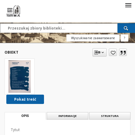
Wyszukiwanie zaawansowane
?
OBIEKT
Pokaż treść
OPIS
INFORMACJE
STRUKTURA
Tytuł: