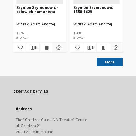
Szymon Szymonowic -
Szymon Szymonowic
Jó
człowiek humanista
1558-1629
Aw
Witusik, Adam Andrzej
Witusik, Adam Andrzej
Koś
1974
1980
196
artykuł
artykuł
art
More
CONTACT DETAILS
Address
The "Grodzka Gate – NN Theatre" Centre
ul. Grodzka 21
20-112 Lublin, Poland