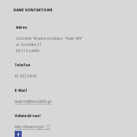
DANE KONTAKTOWE
Adres
Ośrodek "Brama Grodzka - Teatr NN"
ul. Grodzka 21
20-112 Lublin
Telefon
81 532 58 67
E-Mail
teatrnn@tnn.lublin.pl
Odwiedź nas!
http://teatrnn.pl/
Facebook