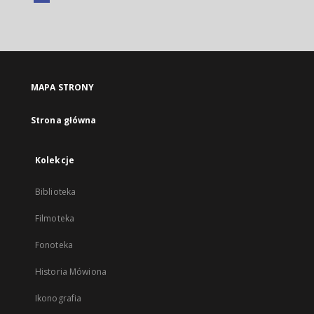
Link
zewnętrzny,
otworzy
się
w
nowej
MAPA STRONY
karcie
Strona główna
Kolekcje
Biblioteka
Filmoteka
Fonoteka
Historia Mówiona
Ikonografia