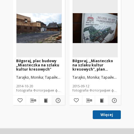
Biłgoraj, plac budowy
Biłgoraj, „Miasteczko
Bi
„Miasteczka na szlaku
na szlaku kultur
na
kultur kresowych"
kresowych", plan
kr
miasteczka
re
Tarajko, Monika
Тарайко, Моника
Tarajko, Monika
Тарайко, Моніка
Тарайко, Моника
Tar
2014-10-20
2015-09-12
201
fotografia Фотография фотографіа
fotografia Фотография фотографіа
Więcej