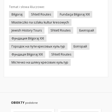
Temat i słowa kluczowe:
Biłgoraj
Shtetl Routes
Fundacja Biłgoraj XXI
Miasteczko na szlaku kultur kresowych
Jewish History Tours
Shtetl Routes
Билгорай
Фундация Biłgoraj XXI
Городок на пути кресовых культур
Білгорай
Фундація Biłgoraj XXI
Shtetl Routes
Містечко на шляху кресових культур
OBIEKTY
podobne