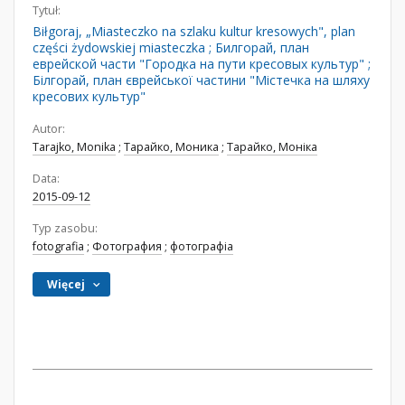
Tytuł:
Biłgoraj, „Miasteczko na szlaku kultur kresowych", plan
części żydowskiej miasteczka ; Билгорай, план
еврейской части "Городка на пути кресовых культур" ;
Білгорай, план єврейської частини "Містечка на шляху
кресових культур"
Autor:
Tarajko, Monika
;
Тарайко, Моника
;
Тарайко, Моніка
Data:
2015-09-12
Typ zasobu:
fotografia
;
Фотография
;
фотографіа
Więcej