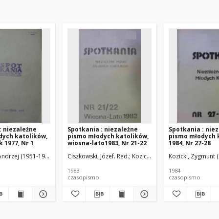
: niezależne
Spotkania : niezależne
Spotkania : nie
dych katolików,
pismo młodych katolików,
pismo młodych 
 1977, Nr 1
wiosna-lato1983, Nr 21-22
1984, Nr 27-28
 Red.
Andrzej (1951-1996). Red.
Krupski, Janusz (1951-2010). Red.
Ciszkowski, Józef. Red.
Samoliński, Wojciech (1953-). Red.
Nowacki, Paweł. Red.
Kozicki, Zygmunt (1957-). Red.
Ciszkowski, Józef. 
Oracz Wojciech (1
Kozicki, Zygmunt (
1983
1984
czasopismo
czasopismo