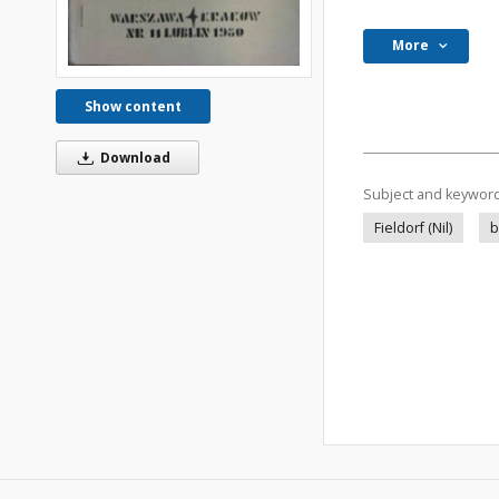
More
Show content
Download
Subject and keywor
Fieldorf (Nil)
b