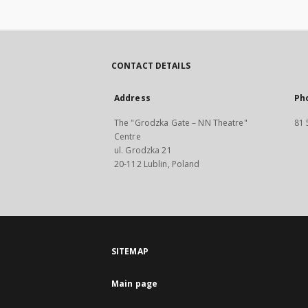
CONTACT DETAILS
Address
Ph
The "Grodzka Gate – NN Theatre"
81 
Centre
ul. Grodzka 21
20-112 Lublin, Poland
SITEMAP
Main page