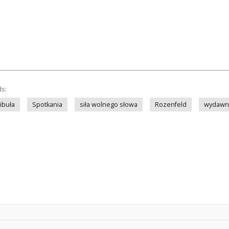
ds:
ibuła
Spotkania
siła wolnego słowa
Rozenfeld
wydawni