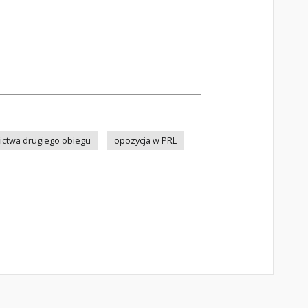
ctwa drugiego obiegu
opozycja w PRL