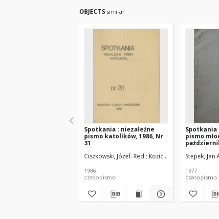
OBJECTS
similar
Spotkania : niezależne
Spotkania 
pismo katolików, 1986, Nr
pismo mło
31
październik
Ciszkowski, Józef. Red.
Kozicki, Zygmunt (1957-).
Stepek, Jan 
1986
1977
czasopismo
czasopismo