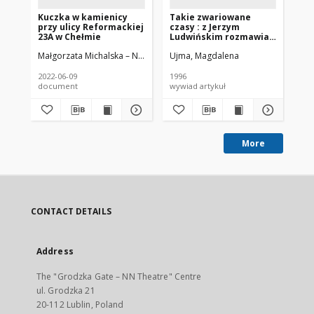
Kuczka w kamienicy
Takie zwariowane
Śl
przy ulicy Reformackiej
czasy : z Jerzym
"Z
23A w Chełmie
Ludwińskim rozmawia
cz
Magdalena Ujma
Małgorzata Michalska – Nakonieczna
Ujma, Magdalena
Bor
2022-06-09
1996
200
document
wywiad artykuł
art
More
CONTACT DETAILS
Address
The "Grodzka Gate – NN Theatre" Centre
ul. Grodzka 21
20-112 Lublin, Poland