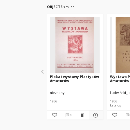
OBJECTS
similar
Plakat wystawy Plastyków
Wystawa P
Amatorów
Amatorów i
nieznany
Ludwiński, J
1956
1956
katalog