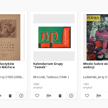
lastyków
Kalendarium Grupy
Młodzi ludzie wi
 Nikifora
"Zamek"
ambicji
erzy (1930-2000). Wstęp
Mroczek, Tadeusz (1946- )
Ludwiński, Jerzy (
2000
1961
artykuł
artykuł