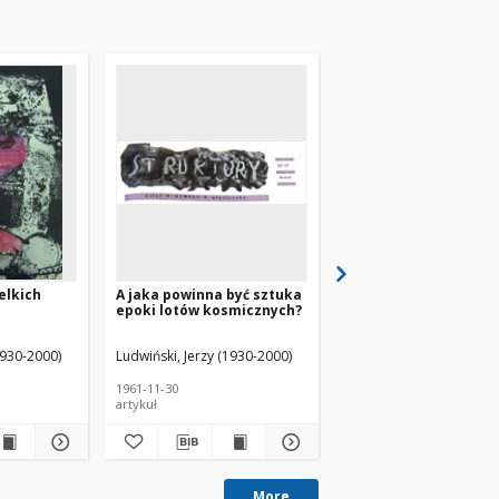
elkich
A jaka powinna być sztuka
O sytuacji w plastyce
epoki lotów kosmicznych?
lubelskiej
1930-2000)
Ludwiński, Jerzy (1930-2000)
1961-11-30
1958-01-31
artykuł
artykuł
More