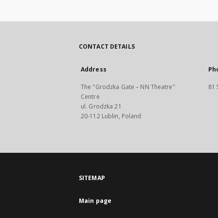
CONTACT DETAILS
Address
Ph
The "Grodzka Gate – NN Theatre"
81 
Centre
ul. Grodzka 21
20-112 Lublin, Poland
SITEMAP
Main page