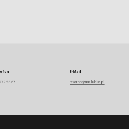
lefon
E-Mail
532 58 67
teatrnn@tnn.lublin.pl