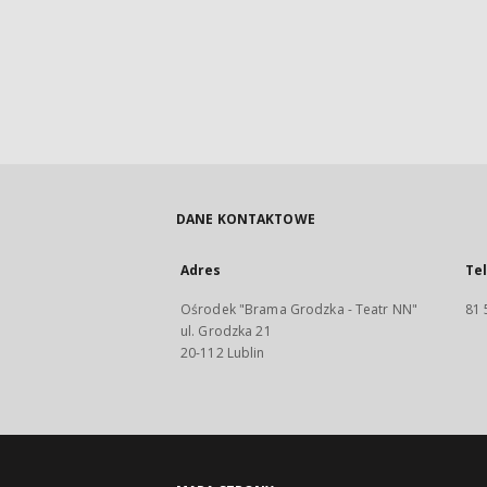
DANE KONTAKTOWE
Adres
Te
Ośrodek "Brama Grodzka - Teatr NN"
81 
ul. Grodzka 21
20-112 Lublin