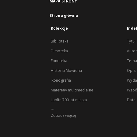
MAPA STRONY
Strona główna
Kolekcje
Inde
Biblioteka
Tytuł
Filmoteka
Autor
Fonoteka
Temat
Historia Mówiona
Opis
Ikonografia
Wyda
Materiały multimedialne
Wspó
Lublin 700 lat miasta
Data
...
Zobacz więcej