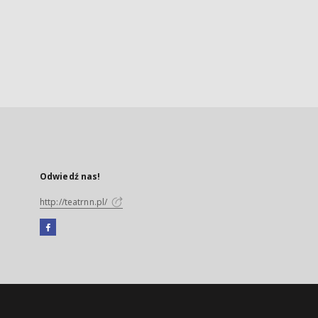
Odwiedź nas!
http://teatrnn.pl/
Facebook
Link
zewnętrzny,
otworzy
się
w
nowej