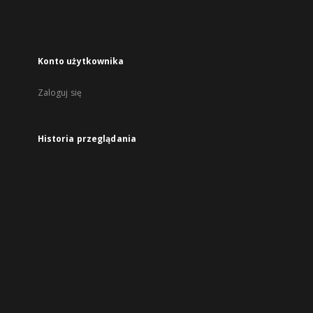
karcie
Konto użytkownika
Zaloguj się
Historia przeglądania