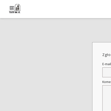
Zgło
E-mail
Kome