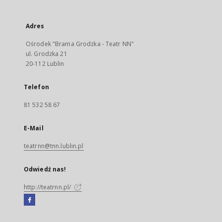
Adres
Ośrodek "Brama Grodzka - Teatr NN"
ul. Grodzka 21
20-112 Lublin
Telefon
81 532 58 67
E-Mail
teatrnn@tnn.lublin.pl
Odwiedź nas!
http://teatrnn.pl/
Facebook
Link
zewnętrzny,