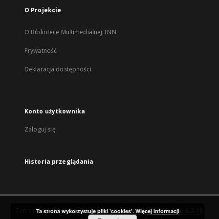
O Projekcie
O Bibliotece Multimedialnej TNN
Prywatność
Deklaracja dostępności
Konto użytkownika
Zaloguj się
Historia przeglądania
Ten serwis działa dzięki oprogramowaniu
DInGO dLibra 6.3.18
Ta strona wykorzystuje pliki 'cookies'.
Więcej informacji