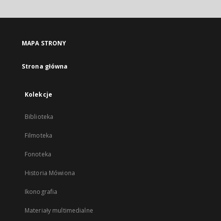
otworzy
się
w
nowej
MAPA STRONY
karcie
Strona główna
Kolekcje
Biblioteka
Filmoteka
Fonoteka
Historia Mówiona
Ikonografia
Materiały multimedialne