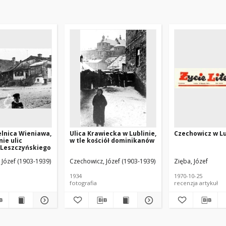
ielnica Wieniawa,
Ulica Krawiecka w Lublinie,
Czechowicz w Lu
ie ulic
w tle kościół dominikanów
 Leszczyńskiego
 Józef (1903-1939)
Czechowicz, Józef (1903-1939)
Zięba, Józef
1934
1970-10-25
fotografia
recenzja artykuł