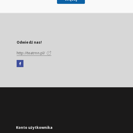
Odwiedź nas!
http://teatrnn.pl/
Facebook
Link
zewnętrzny,
otworzy
się
w
nowej
karcie
Konto użytkownika