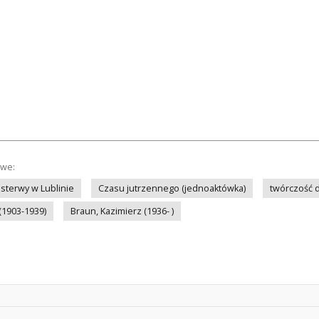
owe:
Osterwy w Lublinie
Czasu jutrzennego (jednoaktówka)
twórczość 
(1903-1939)
Braun, Kazimierz (1936- )