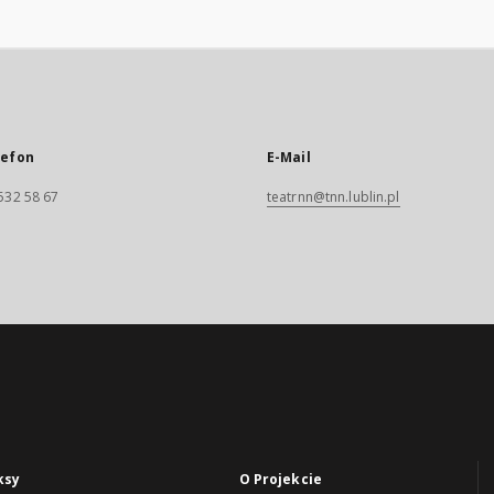
lefon
E-Mail
532 58 67
teatrnn@tnn.lublin.pl
ksy
O Projekcie