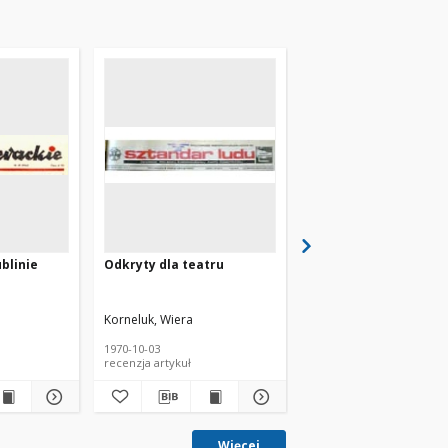
blinie
Odkryty dla teatru
Ulica Krawiecka w Lub
Korneluk, Wiera
Czechowicz, Józef (1903
1970-10-03
1934
recenzja artykuł
fotografia
Więcej