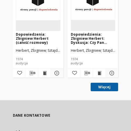
Dopowiedzenia:
Dopowiedzienia:
Zb
Zbigniew Herbert
Zbigniew Herbert:
wi
(całość rozmowy)
Dyskusja: Czy Pan
ob
Cogito...
Herbert, Zbigniew
Sztajdel, Piotr. Montaż
Herbert, Zbigniew
Sztajdel, Piotr. 
Her
1974
1974
197
audycja
audycja
aud
Więcej
DANE KONTAKTOWE