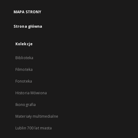
w
nowej
MAPA STRONY
karcie
Strona główna
Kolekcje
Biblioteka
Filmoteka
Fonoteka
Historia Mówiona
Ikonografia
Materiały multimedialne
Lublin 700 lat miasta
...