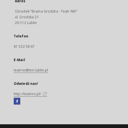
Adres
Ośrodek "Brama Grodzka - Teatr NN"
ul. Grodzka 21
20-112 Lublin
Telefon
81 532 58 67
E-Mail
teatrnn@tnn.lublin.pl
Odwiedź nas!
http://teatrnn.pl/
Facebook
Link
zewnętrzny,
otworzy
się