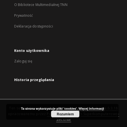
O Bibliotece Multimedialnej TNN
Prywatność
Deklaracja dostępności
Konto użytkownika
Zaloguj się
Historia przeglądania
Ten serwis działa dzięki oprogramowaniu
DInGO dLibra 6.3.18
Ta strona wykorzystuje pliki 'cookies'.
Więcej informacji
opracowanemu przez
Poznańskie Centrum Superkomputerowo-
Rozumiem
Sieciowe