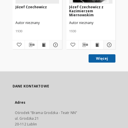
Józef Czechowicz
Józef Czechowicz z
W 
Kazimierzem
Miernowskim
Autor nieznany
Autor nieznany
Aut
1930
1930
193
Więcej
DANE KONTAKTOWE
Adres
Ośrodek "Brama Grodzka - Teatr NN"
ul. Grodzka 21
20-112 Lublin