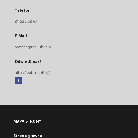
Telefon
81 532 58 67
E-Mail
teatrnn@tnn.lublin.pl
Odwiedź nas!
http://teatrnn.pl/
Facebook
Link
zewnętrzny,
otworzy
się
w
nowej
MAPA STRONY
karcie
Strona główna