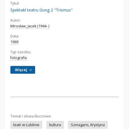
Tytuł:
Spektakl teatru Gong 2 "Trismus"
Autor:
Mirosław, Jacek (1944- )
Data:
1969
Typ zasobu:
fotografia
Więcej
Temat i słowa kluczowe:
teatr w Lublinie
kultura
Szmagaris, Krystyna