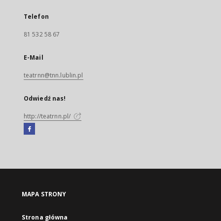
Telefon
81 532 58 67
E-Mail
teatrnn@tnn.lublin.pl
Odwiedź nas!
http://teatrnn.pl/
Facebook
Link
zewnętrzny,
otworzy
się
w
nowej
MAPA STRONY
karcie
Strona główna