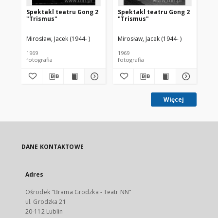
Spektakl teatru Gong 2
Spektakl teatru Gong 2
Sp
"Trismus"
"Trismus"
te
Mirosław, Jacek (1944- )
Mirosław, Jacek (1944- )
Mir
1969
1969
196
fotografia
fotografia
Więcej
DANE KONTAKTOWE
Adres
Ośrodek "Brama Grodzka - Teatr NN"
ul. Grodzka 21
20-112 Lublin