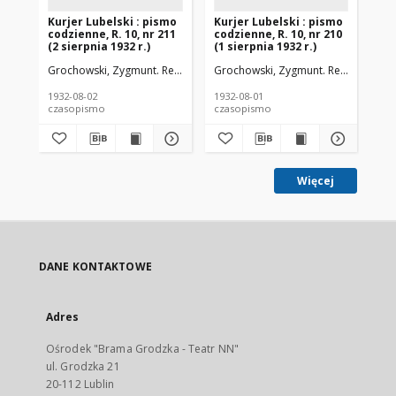
Kurjer Lubelski : pismo
Kurjer Lubelski : pismo
Ku
codzienne, R. 10, nr 211
codzienne, R. 10, nr 210
cod
(2 sierpnia 1932 r.)
(1 sierpnia 1932 r.)
(31
Grochowski, Zygmunt. Red.
Grochowski, Zygmunt. Red.
Gro
1932-08-02
1932-08-01
193
czasopismo
czasopismo
cz
Więcej
DANE KONTAKTOWE
Adres
Ośrodek "Brama Grodzka - Teatr NN"
ul. Grodzka 21
20-112 Lublin