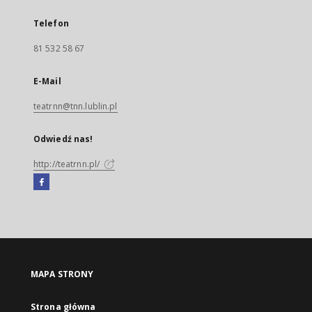
Telefon
81 532 58 67
E-Mail
teatrnn@tnn.lublin.pl
Odwiedź nas!
http://teatrnn.pl/
Facebook
Link
zewnętrzny,
otworzy
się
w
nowej
MAPA STRONY
karcie
Strona główna