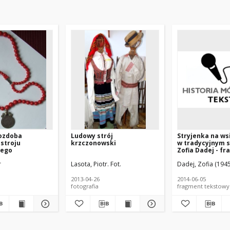
 ozdoba
Ludowy strój
Stryjenka na ws
stroju
krzczonowski
w tradycyjnym s
iego
Zofia Dadej - f
relacji świadka 
r
 Piotr. Rozm.
Olik, Justyna. Rozm.
Lasota, Piotr. Fot.
Szwanc, Weronika. Red.
Dadej, Zofia (1945
[TEKST]
2013-04-26
2014-06-05
fotografia
fragment tekstowy