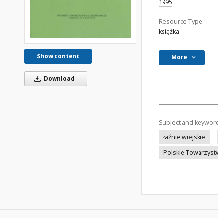
1995
Resource Type:
książka
Show content
More
Download
Subject and keywor
łaźnie wiejskie
Polskie Towarzys