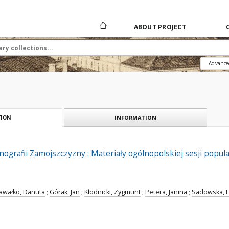
ABOUT PROJECT
Advance
INFORMATION
ION
nografii Zamojszczyzny : Materiały ogólnopolskiej sesji popu
awałko, Danuta
;
Górak, Jan
;
Kłodnicki, Zygmunt
;
Petera, Janina
;
Sadowska, E