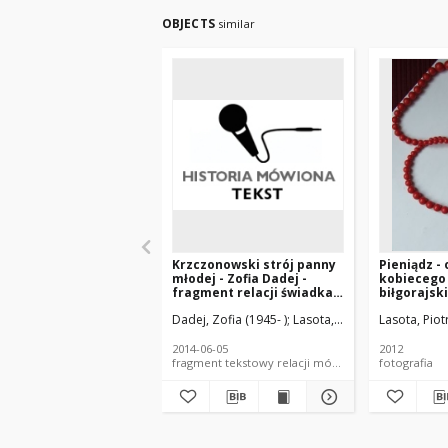
OBJECTS
similar
Krzczonowski strój panny
Pieniądz -
młodej - Zofia Dadej -
kobiecego 
fragment relacji świadka
biłgorajsk
historii [TEKST]
Dadej, Zofia (1945- )
Lasota, Piotr. Nagr.
Lasota, Piot
Lasota,
2014-06-05
2012
fragment tekstowy relacji mówionej
fotografia