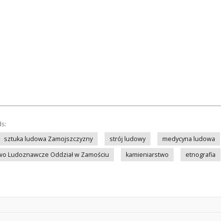
ds:
sztuka ludowa Zamojszczyzny
strój ludowy
medycyna ludowa
two Ludoznawcze Oddział w Zamościu
kamieniarstwo
etnografia