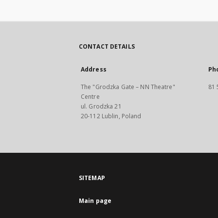
CONTACT DETAILS
Address
Ph
The "Grodzka Gate – NN Theatre"
81 
Centre
ul. Grodzka 21
20-112 Lublin, Poland
SITEMAP
Main page