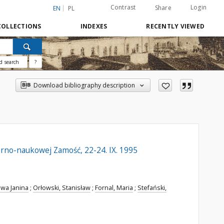
Contrast
Login
Share
EN
PL
COLLECTIONS
INDEXES
RECENTLY VIEWED
d search
?
Download bibliography description
larno-naukowej Zamość, 22-24. IX. 1995
wa Janina
;
Orłowski, Stanisław
;
Fornal, Maria
;
Stefański,