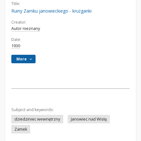
Title:
Ruiny Zamku janowieckiego - krużganki
Creator:
Autor nieznany
Date:
1930
More
Subject and keywords:
dziedziniec wewnętrzny
Janowiec nad Wisłą
Zamek