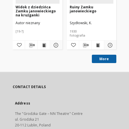
Widok z dziedzińca
Ruiny Zamku
Dz
Zamku janowieckiego
janowieckiego
we
na krużganki
ja
Autor nieznany
Szydłowski, K.
Ste
[19-?]
1930
191
fotografia
fot
More
CONTACT DETAILS
Address
The "Grodzka Gate – NN Theatre" Centre
ul. Grodzka 21
20-112 Lublin, Poland