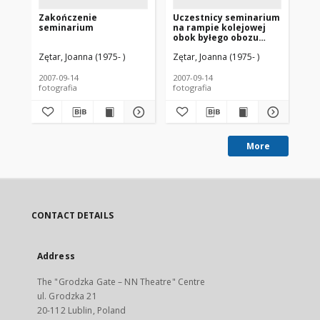
Zakończenie
Uczestnicy seminarium
Uc
seminarium
na rampie kolejowej
na
obok byłego obozu
ob
zagłady w Bełżcu
Tr
Zętar, Joanna (1975- )
Zętar, Joanna (1975- )
Zęt
2007-09-14
2007-09-14
200
fotografia
fotografia
fot
More
CONTACT DETAILS
Address
The "Grodzka Gate – NN Theatre" Centre
ul. Grodzka 21
20-112 Lublin, Poland