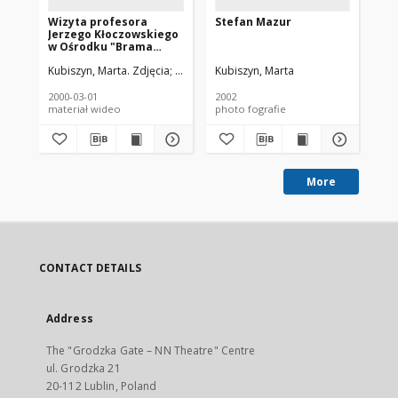
Wizyta profesora
Stefan Mazur
Mi
Jerzego Kłoczowskiego
Zi
w Ośrodku "Brama
Św
Grodzka - Teatr NN"
Kubiszyn, Marta. Zdjęcia
Kryczka, Karolina. Montaż
Kubiszyn, Marta
Pie
2000-03-01
2002
200
materiał wideo
photo fografie
mat
More
CONTACT DETAILS
Address
The "Grodzka Gate – NN Theatre" Centre
ul. Grodzka 21
20-112 Lublin, Poland