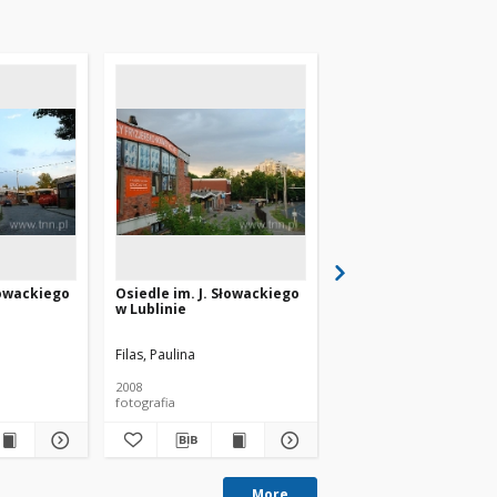
łowackiego
Osiedle im. J. Słowackiego
Osiedle im. J. Słowac
w Lublinie
w Lublinie
Filas, Paulina
Filas, Paulina
2008
2008
fotografia
fotografia
More