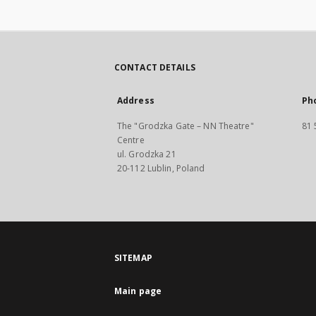
CONTACT DETAILS
Address
Ph
The "Grodzka Gate – NN Theatre"
81 
Centre
ul. Grodzka 21
20-112 Lublin, Poland
SITEMAP
Main page