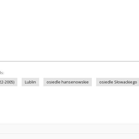
ds:
22-2005)
Lublin
osiedle hansenowskie
osiedle Słowackiego