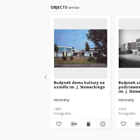
OBJECTS
similar
Budynek domu kultury na
Budynek s
osiedlu im. J. Słowackiego
podstawow
im. J. Sło
nieznany
nieznany
1987
1979
fotografia
fotografia