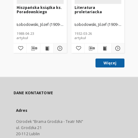
Hiszpańska książka ks.
Literatura
O 
Poradowskiego
proletariacka
kat
Łobodowski, Józef (1909-1988)
Łobodowski, Józef (1909-1988)
Łob
1988-04-23
1932-03-26
196
artykuł
artykuł
art
Więcej
DANE KONTAKTOWE
Adres
Ośrodek "Brama Grodzka - Teatr NN"
ul. Grodzka 21
20-112 Lublin