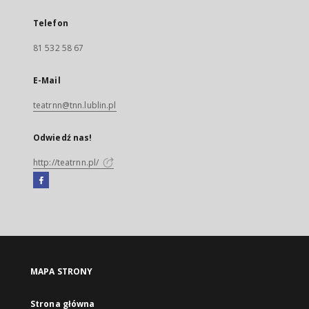
Telefon
81 532 58 67
E-Mail
teatrnn@tnn.lublin.pl
Odwiedź nas!
http://teatrnn.pl/
Facebook
Link
zewnętrzny,
otworzy
się
w
nowej
MAPA STRONY
karcie
Strona główna