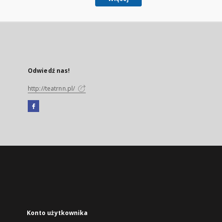
Odwiedź nas!
http://teatrnn.pl/
Facebook
Link
zewnętrzny,
otworzy
się
w
nowej
karcie
Konto użytkownika