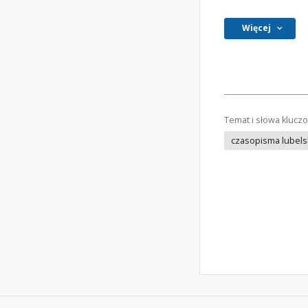
Więcej
Temat i słowa klucz
czasopisma lubels