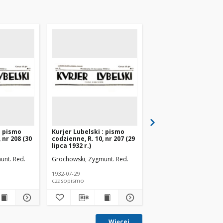
: pismo
Kurjer Lubelski : pismo
Kurjer Lubelski : pis
 nr 208 (30
codzienne, R. 10, nr 207 (29
codzienne, R. 10, nr 2
lipca 1932 r.)
lipca 1932 r.)
unt. Red.
Grochowski, Zygmunt. Red.
Grochowski, Zygmunt. R
1932-07-29
1932-07-28
czasopismo
czasopismo
Więcej