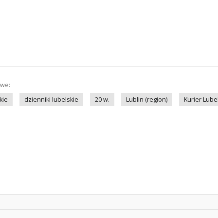
owe:
kie
dzienniki lubelskie
20 w.
Lublin (region)
Kurier Lubel