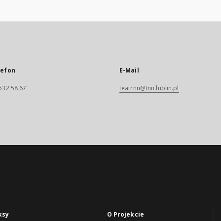
lefon
E-Mail
532 58 67
teatrnn@tnn.lublin.pl
ksy
O Projekcie