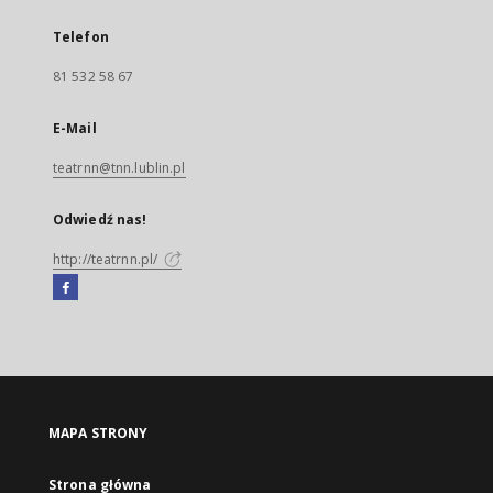
Telefon
81 532 58 67
E-Mail
teatrnn@tnn.lublin.pl
Odwiedź nas!
http://teatrnn.pl/
Facebook
Link
zewnętrzny,
otworzy
się
w
nowej
MAPA STRONY
karcie
Strona główna