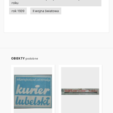
roku
rok 1939
II wojna światowa
OBIEKTY
podobne