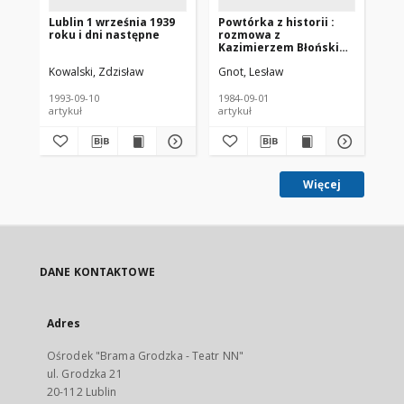
Lublin 1 września 1939
Powtórka z historii :
Kur
roku i dni następne
rozmowa z
219
Kazimierzem Błońskim
- uczestnikiem obrony
Kowalski, Zdzisław
Gnot, Lesław
Gze
Lublina w roku 1939
1993-09-10
1984-09-01
196
artykuł
artykuł
gaz
Więcej
DANE KONTAKTOWE
Adres
Ośrodek "Brama Grodzka - Teatr NN"
ul. Grodzka 21
20-112 Lublin